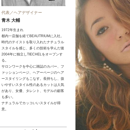
代表／ヘアデザイナー
青木 大輔
1972年生まれ
都内一店舗を経てBEAUTRIUMに入社。
時代のテイストを取り入れたナチュラル
スタイルを感じ、多くの技術を学んだ後
2004年に独立しTIECHELをオープンす
る。
サロンワークを中心に雑誌のカバー、フ
ァッションページ、ヘアーページのヘア
ースタイリングもこなす。長持ちし、扱
いやすいスタイル性のあるカットは人気
があり、女優、タレント、モデルの顧客
も多い。
ナチュラルでカッコいいスタイルが得
意。