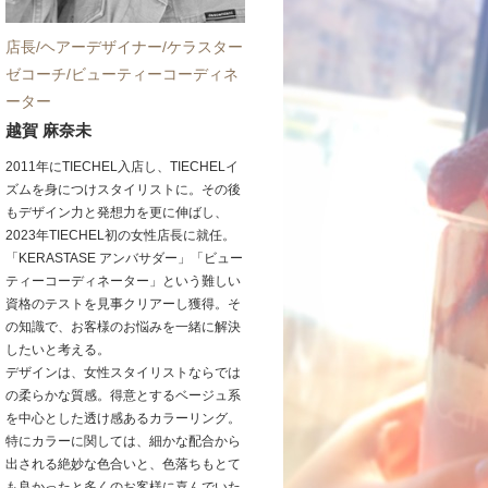
店長/ヘアーデザイナー/ケラスター
ゼコーチ/ビューティーコーディネ
ーター
越賀 麻奈未
2011年にTIECHEL入店し、TIECHELイ
ズムを身につけスタイリストに。その後
もデザイン力と発想力を更に伸ばし、
2023年TIECHEL初の女性店長に就任。
「KERASTASE アンバサダー」「ビュー
ティーコーディネーター」という難しい
資格のテストを見事クリアーし獲得。そ
の知識で、お客様のお悩みを一緒に解決
したいと考える。
デザインは、女性スタイリストならでは
の柔らかな質感。得意とするベージュ系
を中心とした透け感あるカラーリング。
特にカラーに関しては、細かな配合から
出される絶妙な色合いと、色落ちもとて
も良かったと多くのお客様に喜んでいた