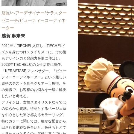
店長/ヘアーデザイナー/ケラスター
ゼコーチ/ビューティーコーディネ
ーター
越賀 麻奈未
2011年にTIECHEL入店し、TIECHELイ
ズムを身につけスタイリストに。その後
もデザイン力と発想力を更に伸ばし、
2023年TIECHEL初の女性店長に就任。
「KERASTASE アンバサダー」「ビュー
ティーコーディネーター」という難しい
資格のテストを見事クリアーし獲得。そ
の知識で、お客様のお悩みを一緒に解決
したいと考える。
デザインは、女性スタイリストならでは
の柔らかな質感。得意とするベージュ系
を中心とした透け感あるカラーリング。
特にカラーに関しては、細かな配合から
出される絶妙な色合いと、色落ちもとて
も良かったと多くのお客様に喜んでいた