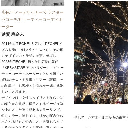
店長/ヘアーデザイナー/ケラスター
ゼコーチ/ビューティーコーディネ
ーター
越賀 麻奈未
2011年にTIECHEL入店し、TIECHELイ
ズムを身につけスタイリストに。その後
もデザイン力と発想力を更に伸ばし、
2023年TIECHEL初の女性店長に就任。
「KERASTASE アンバサダー」「ビュー
ティーコーディネーター」という難しい
資格のテストを見事クリアーし獲得。そ
の知識で、お客様のお悩みを一緒に解決
したいと考える。
デザインは、女性スタイリストならでは
の柔らかな質感。得意とするベージュ系
を中心とした透け感あるカラーリング。
特にカラーに関しては、細かな配合から
そして、六本木ヒルズからの東京
出される絶妙な色合いと、色落ちもとて
も良かったと多くのお客様に喜んでいた