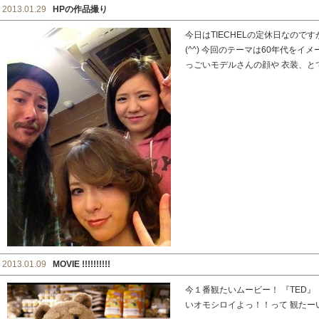
2013.01.29
HPの作品撮り
今日はTIECHELの定休日なので
(^^) 今回のテーマは60年代を
っごいモデルさんの顔や 衣装、とても
2013.01.09
MOVIE !!!!!!!!!!
今１番観たいムービー！ 『TED
いオモシロイよっ！！って 観たー