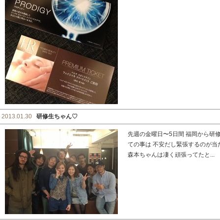
2013.01.30
研修生ちゃん♡
先週の金曜日〜5日間 福岡から研
ての事は 不安だし緊張するのが当
森本ちゃんは凄く頑張ってたと...