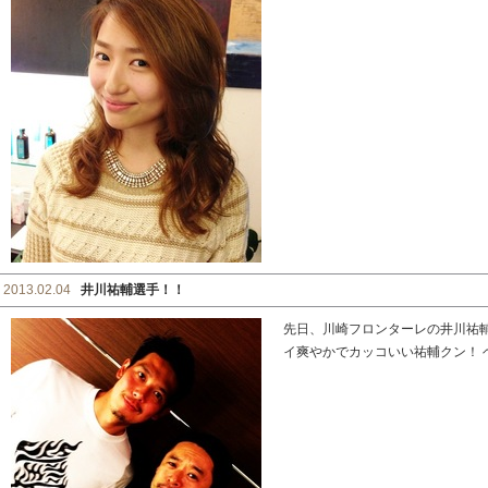
2013.02.04
井川祐輔選手！！
先日、川崎フロンターレの井川祐
イ爽やかでカッコいい祐輔クン！