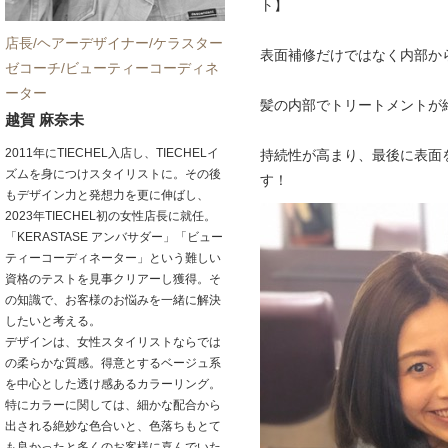
ト】
店長/ヘアーデザイナー/ケラスター
表面補修だけではなく内部か
ゼコーチ/ビューティーコーディネ
ーター
髪の内部でトリートメントが
越賀 麻奈未
2011年にTIECHEL入店し、TIECHELイ
持続性が高まり、最後に表面
ズムを身につけスタイリストに。その後
す！
もデザイン力と発想力を更に伸ばし、
2023年TIECHEL初の女性店長に就任。
「KERASTASE アンバサダー」「ビュー
ティーコーディネーター」という難しい
資格のテストを見事クリアーし獲得。そ
の知識で、お客様のお悩みを一緒に解決
したいと考える。
デザインは、女性スタイリストならでは
の柔らかな質感。得意とするベージュ系
を中心とした透け感あるカラーリング。
特にカラーに関しては、細かな配合から
出される絶妙な色合いと、色落ちもとて
も良かったと多くのお客様に喜んでいた