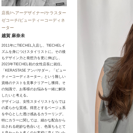
店長/ヘアーデザイナー/ケラスター
ゼコーチ/ビューティーコーディネ
ーター
越賀 麻奈未
2011年にTIECHEL入店し、TIECHELイ
ズムを身につけスタイリストに。その後
もデザイン力と発想力を更に伸ばし、
2023年TIECHEL初の女性店長に就任。
「KERASTASE アンバサダー」「ビュー
ティーコーディネーター」という難しい
資格のテストを見事クリアーし獲得。そ
の知識で、お客様のお悩みを一緒に解決
したいと考える。
デザインは、女性スタイリストならでは
の柔らかな質感。得意とするベージュ系
を中心とした透け感あるカラーリング。
特にカラーに関しては、細かな配合から
出される絶妙な色合いと、色落ちもとて
も良かったと多くのお客様に喜んでいた