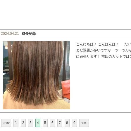
2024.04.21
成長記録
こんにちは！ こんばんは！ だい
まだ課題が多いですが一つ一つわ
に頑張ります！ 前回のカットではアイ
prev
1
2
3
4
5
6
7
8
9
next