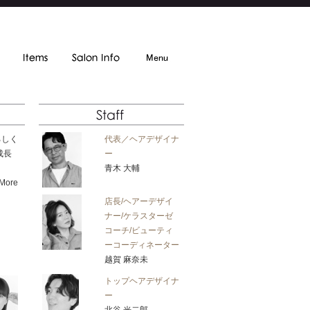
ろしく
代表／ヘアデザイナ
成長
ー
青木 大輔
More
店長/ヘアーデザイ
ナー/ケラスターゼ
コーチ/ビューティ
ーコーディネーター
越賀 麻奈未
トップヘアデザイナ
ー