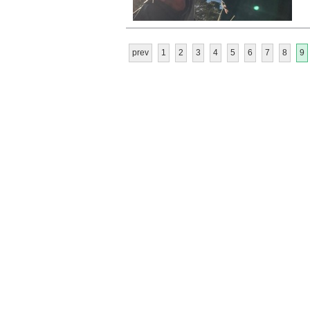
prev
1
2
3
4
5
6
7
8
9