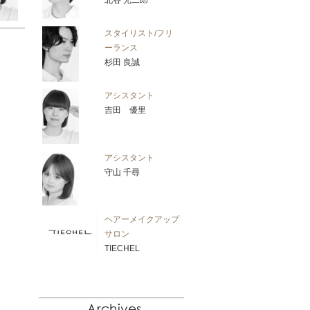
北谷 光二郎
スタイリスト/フリ
ーランス
杉田 良誠
アシスタント
吉田 優里
アシスタント
守山 千尋
ヘアーメイクアップ
サロン
TIECHEL